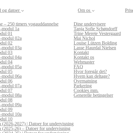
d og datoer
Om os
Pris
e – 250 timers yogauddannelse
Dine undervisere
modul 1a
Tanja Sofie Schøndorff
dul 01
Trine Merete Vestergaard
modul 02a
Mai Nichol
dul 02
Louise Lützen Bolding
modul 03a
Lasse Haurdal Nielsen
dul 03
Kontakt
modul 04a
Kontakt os
dul 04
Webmaster
modul 05a
FAQ
dul 05
Hvor foregår det?
modul 06a
Hvem kan deltage?
dul 06
Overnatning
modul 07a
Parkering
dul 07
Cookies mm.
modul 08a
Generelle betingelser
dul 08
modul 09a
dul 09
modul 10a
dul 10
 (2026-2027) | Datoer for undervisning
 (2025-26) – Datoer for undervisning