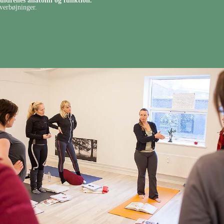
skuldrenes anatomi og funktion.
verbøjninger.