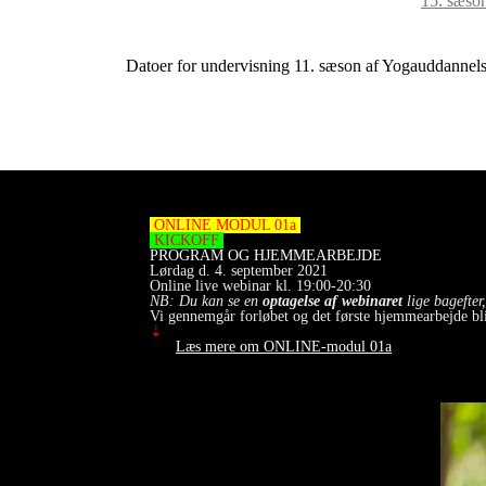
15. sæson
Datoer for undervisning 11. sæson af Yogauddannels
ONLINE MODUL 01a
KICKOFF
PROGRAM OG HJEMMEARBEJDE
Lørdag d. 4. september 2021
Online live webinar kl. 19:00-20:30
NB: Du kan se en
optagelse af webinaret
lige bagefter
Vi gennemgår forløbet og det første hjemmearbejde bli
⇣
Læs mere om ONLINE-modul 01a