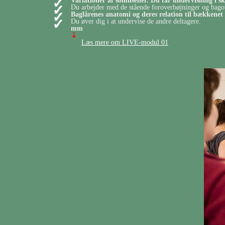
Variationer af solhilsener. Du får undervisning i 
Du arbejder med de stående foroverbøjninger og bago
Baglårenes anatomi og deres relation til bækkenet
Du øver dig i at undervise de andre deltagere.
mm
⇣
Læs mere om LIVE-modul 01