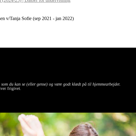
 (2024-25) | Datoer for undervisning
en v/Tanja Sofie (
sep 2021 - jan 2022
)
, som du kan se (eller gense) og være godt klædt på til hjemmearbejdet.
ver frigivet.