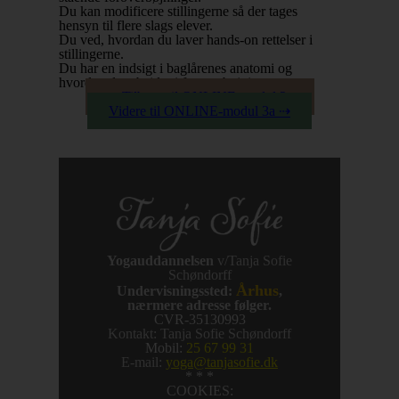
Du kan modificere stillingerne så der tages
hensyn til flere slags elever.
Du ved, hvordan du laver hands-on rettelser i
stillingerne.
Du har en indsigt i baglårenes anatomi og
hvordan de arbejder i foroverbøjninger.
⇠ Tilbage til ONLINE-modul 2a
Videre til ONLINE-modul 3a ⇢
Yogauddannelsen
v/Tanja Sofie
Schøndorff
Århus
Undervisningssted:
,
nærmere adresse følger.
CVR-35130993
Kontakt: Tanja Sofie Schøndorff
Mobil:
25 67 99 31
E-mail:
yoga@tanjasofie.dk
* * *
COOKIES: