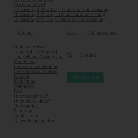
LIVE-modul 10
17. sæson (2026-2027) | Datoer for undervisning
16. sæson (2025-26) – Datoer for undervisning
15. sæson (2024-25) | Datoer for undervisning
Om os
Priser
Tidligere elever
Dine undervisere
Tanja Sofie Schøndorff
Log ind
Trine Merete Vestergaard
Mai Nichol
Louise Lützen Bolding
Lasse Haurdal Nielsen
Kontakt
Deltager-login
Kontakt os
Webmaster
FAQ
Hvor foregår det?
Hvem kan deltage?
Overnatning
Parkering
Cookies mm.
Generelle betingelser