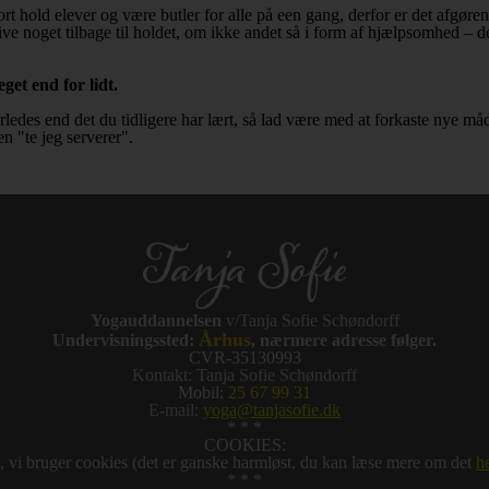
rt hold elever og være butler for alle på een gang, derfor er det afgør
give noget tilbage til holdet, om ikke andet så i form af hjælpsomhed – d
get end for lidt.
des end det du tidligere har lært, så lad være med at forkaste nye måd
 "te jeg serverer".
Yogauddannelsen
v/Tanja Sofie Schøndorff
Århus
Undervisningssted:
, nærmere adresse følger.
CVR-35130993
Kontakt: Tanja Sofie Schøndorff
Mobil:
25 67 99 31
E-mail:
yoga@tanjasofie.dk
* * *
COOKIES:
, vi bruger cookies (det er ganske harmløst, du kan læse mere om det
h
* * *