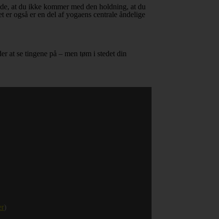
ende, at du ikke kommer med den holdning, at du
et er også er en del af yogaens centrale åndelige
er at se tingene på – men tøm i stedet din
er
)