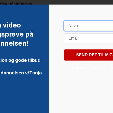
 deltage på uddannelsen.
gerne gå mere i dybden med yoga, men det er ikke noget krav...
n video
sprøve på
nnelsen!
tion og gode tilbud
Nul spam. Afmeld når-som-he
dannelsen v/Tanja