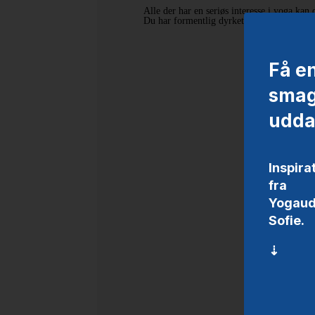
Alle der har en seriøs interesse i yoga kan
Du har formentlig dyrket yoga før og vil 
Få e
smag
udda
Inspira
fra
Yogaud
Sofie.
⇣