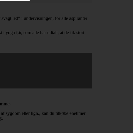
svagt led" i undervisningen, for alle aspiranter
 yoga før, som alle har udtalt, at de fik stort
samme.
f sygdom eller lign., kan du tilkøbe enetimer
g.