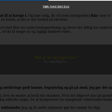
Væk med den box
 til at hænge i.
Og bare rolig, du vil (som nybegynder)
ikke
være et "
n fordel, at der er stor forskel på eleverne.
 med flere års undervisningserfaring og elever der aldrig har undervist i
 vil du få meget ny og fagligt funderet viden.
Men er der slet ingen krav?
Jo, naturligvis...
og medbringe godt humør, begejstring og gå-på-mod, jeg gør det 
vis du ønsker at bestå din eksamen. Hvis det alligevel sker på grund a
s jeg udbyder nogle, for at kompensere for manglende viden/undervisnin
s uddannelse
(jeg og de andre aspiranter gør det samme for dig).