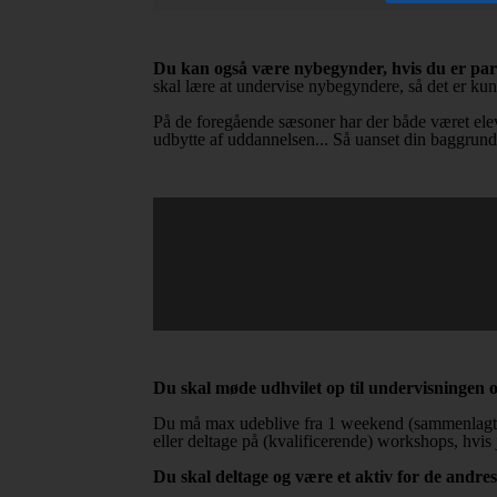
Du kan også være nybegynder, hvis du er parat
skal lære at undervise nybegyndere, så det er kun e
På de foregående sæsoner har der både været elever
udbytte af uddannelsen... Så uanset din baggrund,
Du skal møde udhvilet op til undervisningen 
Du må max udeblive fra 1 weekend (sammenlagt), h
eller deltage på (kvalificerende) workshops, hvi
Du skal deltage og være et aktiv for de andre