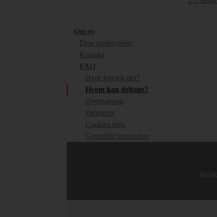
15. sæson
Om os
Dine undervisere
Kontakt
FAQ
Hvor foregår det?
Hvem kan deltage?
Overnatning
Parkering
Cookies mm.
Generelle betingelser
Hvilk