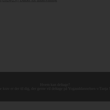
 (2024-25) | Datoer for undervisning
Hvem kan deltage?
e krav er der til dig, der gerne vil deltage på Yogauddannelsen v/Tanja 