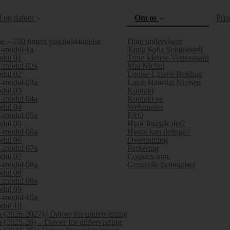
d og datoer
Om os
Pris
e – 250 timers yogauddannelse
Dine undervisere
modul 1a
Tanja Sofie Schøndorff
dul 01
Trine Merete Vestergaard
modul 02a
Mai Nichol
dul 02
Louise Lützen Bolding
modul 03a
Lasse Haurdal Nielsen
dul 03
Kontakt
modul 04a
Kontakt os
dul 04
Webmaster
modul 05a
FAQ
dul 05
Hvor foregår det?
(current)
modul 06a
Hvem kan deltage?
dul 06
Overnatning
modul 07a
Parkering
dul 07
Cookies mm.
modul 08a
Generelle betingelser
dul 08
modul 09a
dul 09
modul 10a
dul 10
 (2026-2027) | Datoer for undervisning
 (2025-26) – Datoer for undervisning