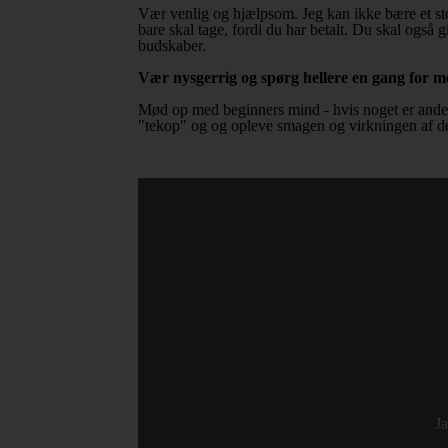
Vær venlig og hjælpsom. Jeg kan ikke bære et sto
bare skal tage, fordi du har betalt. Du skal også 
budskaber.
Vær nysgerrig og spørg hellere en gang for me
Mød op med beginners mind - hvis noget er anderle
"tekop" og og opleve smagen og virkningen af den
Ja